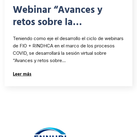
Webinar “Avances y
retos sobre la
implementación del
Teniendo como eje el desarrollo el ciclo de webinars
bloque constitucional y
de FIO + RINDHCA en el marco de los procesos
COVID, se desarrollará la sesión virtual sobre
el control de
“Avances y retos sobre…
convencionalidad como
Leer más
mecanismos para
impulsar el respeto y
garantía de los Derechos
Humanos”