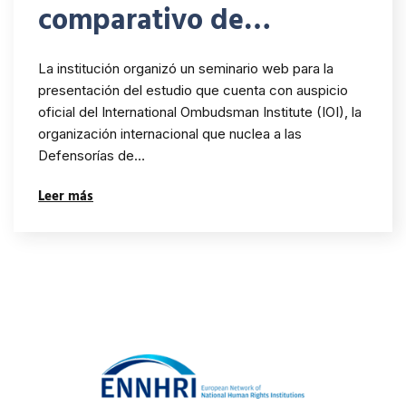
comparativo de
Defensorías del Pueblo
La institución organizó un seminario web para la
del Continente
presentación del estudio que cuenta con auspicio
oficial del International Ombudsman Institute (IOI), la
Americano – Descargar
organización internacional que nuclea a las
estudio publicado
Defensorías de…
Leer más