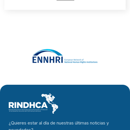
como
seguimiento
de la
Declaración
de Marrakech
¿Quieres estar al día de nuestras últimas noticias y
novedades?