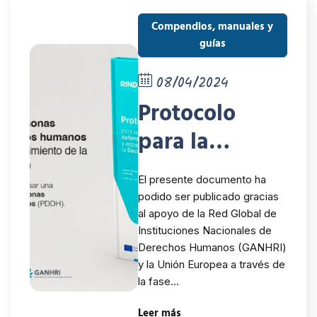
Compendios, manuales y
guías
08/04/2024
Protocolo
para la
defensa de las
El presente documento ha
personas
podido ser publicado gracias
al apoyo de la Red Global de
defensoras de
Instituciones Nacionales de
los derechos
Derechos Humanos (GANHRI)
y la Unión Europea a través de
humanos y
la fase…
espacio cívico
Leer más