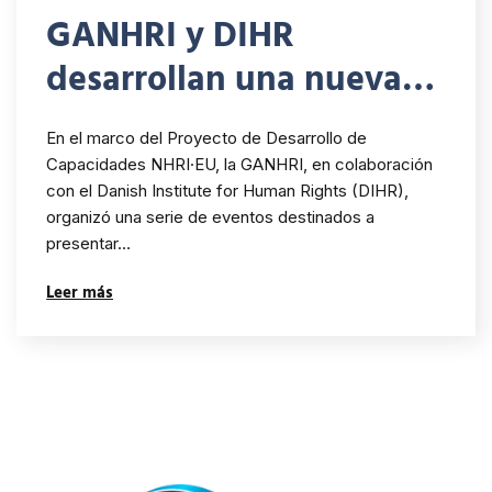
GANHRI y DIHR
desarrollan una nueva
guía para que las INDH
En el marco del Proyecto de Desarrollo de
avancen en la promoción
Capacidades NHRI·EU, la GANHRI, en colaboración
con el Danish Institute for Human Rights (DIHR),
y protección de los
organizó una serie de eventos destinados a
derechos humanos
presentar…
Leer más