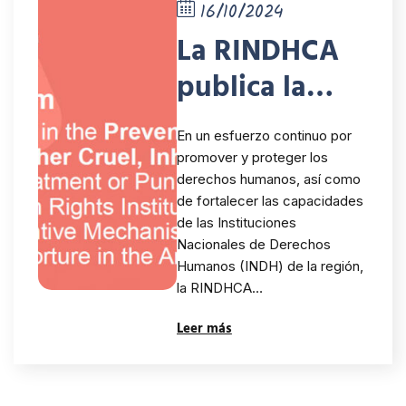
16/10/2024
La RINDHCA
publica la
versión en
En un esfuerzo continuo por
inglés del
promover y proteger los
derechos humanos, así como
Compendio
de fortalecer las capacidades
de Buenas
de las Instituciones
Nacionales de Derechos
Prácticas
Humanos (INDH) de la región,
la RINDHCA…
sobre
Leer más
Prevención de
la Tortura