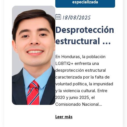
especializada
18/08/2025
Desprotección
estructural y
crímenes de
En Honduras, la población
odio: desafíos
LGBTIQ+ enfrenta una
desprotección estructural
para la
caracterizada por la falta de
población
voluntad política, la impunidad
y la violencia cultural. Entre
LGTBIQ+ en
2020 y junio 2025, el
Comisionado Nacional…
Honduras
Leer más