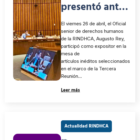
presentó ante
la CEPAL
El viernes 26 de abril, el Oficial
propuesta de
senior de derechos humanos
de la RINDHCA, Augusto Rey,
artículo de
participó como expositor en la
investigación
mesa de
artículos inéditos seleccionados
en el marco de
en el marco de la Tercera
Reunión…
la COP 3 del
Leer más
Acuerdo de
Escazú
Actualidad RINDHCA