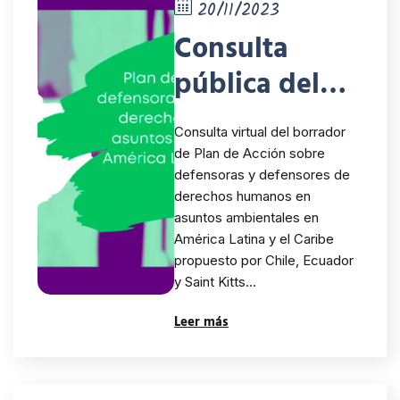
20/11/2023
Consulta
pública del
borrador del
Consulta virtual del borrador
plan de
de Plan de Acción sobre
defensoras y defensores de
acción sobre
derechos humanos en
defensoras y
asuntos ambientales en
América Latina y el Caribe
defensores de
propuesto por Chile, Ecuador
y Saint Kitts…
derechos
Leer más
humanos en
asuntos