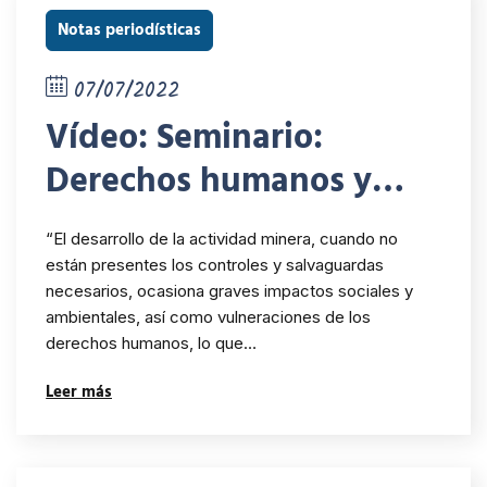
ambientales
Notas periodísticas
en América
Latina y el
07/07/2022
Vídeo: Seminario:
Caribe
Derechos humanos y
empresas en contextos
“El desarrollo de la actividad minera, cuando no
mineros
están presentes los controles y salvaguardas
necesarios, ocasiona graves impactos sociales y
ambientales, así como vulneraciones de los
derechos humanos, lo que…
Leer más