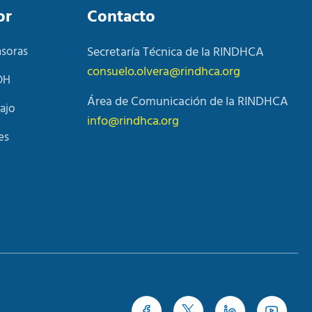
or
Contacto
nsoras
Secretaría Técnica de la RINDHCA
consuelo.olvera@rindhca.org
DH
Área de Comunicación de la RINDHCA
ajo
info@rindhca.org
es