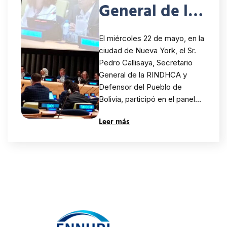
General de la
RINDHCA
El miércoles 22 de mayo, en la
participó en
ciudad de Nueva York, el Sr.
Pedro Callisaya, Secretario
panel de alto
General de la RINDHCA y
nivel sobre el
Defensor del Pueblo de
Bolivia, participó en el panel…
rol de las
Leer más
INDH en la
promoción y
protección de
los derechos
humanos, la