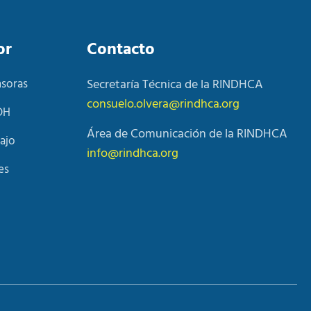
or
Contacto
nsoras
Secretaría Técnica de la RINDHCA
consuelo.olvera@rindhca.org
DH
Área de Comunicación de la RINDHCA
ajo
info@rindhca.org
es