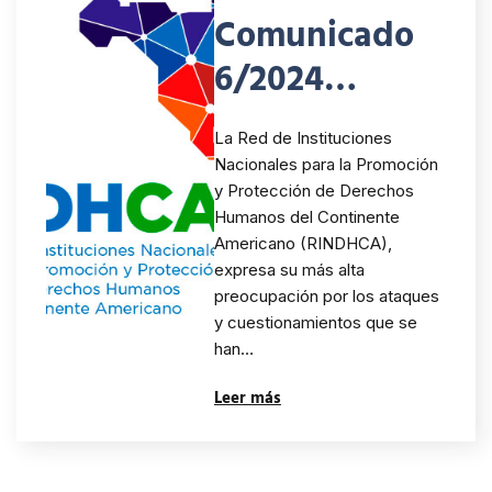
Comunicado
6/2024
RINDHCA.
La Red de Instituciones
Sobre los
Nacionales para la Promoción
y Protección de Derechos
ataques y
Humanos del Continente
cuestionamie
Americano (RINDHCA),
expresa su más alta
ntos que se
preocupación por los ataques
y cuestionamientos que se
han dirigido
han…
hacia la INDH
Leer más
de Chile
derivados de