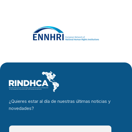
una querella
por
prevaricación.
¿Quieres estar al día de nuestras últimas noticias y
novedades?