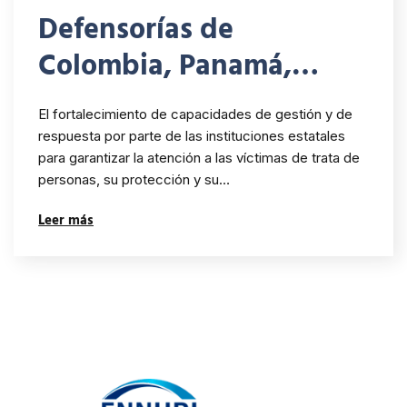
Defensorías de
Colombia, Panamá,
Honduras y Abogados
El fortalecimiento de capacidades de gestión y de
Sin Fronteras firman
respuesta por parte de las instituciones estatales
para garantizar la atención a las víctimas de trata de
declaración Del Foro
personas, su protección y su…
Interamericano sobre la
Leer más
lucha contra la Trata De
Personas