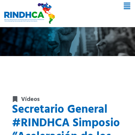
Vídeos
Secretario General
#RINDHCA Simposio