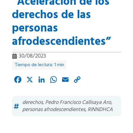
“Aceleración de los
derechos de las
personas
afrodescendientes”
30/08/2023
Facebook
X
LinkedIn
WhatsApp
Email
Copy
Link
derechos
,
Pedro Francisco Callisaya Aro
,
personas afrodescendientes
,
RINNDHCA