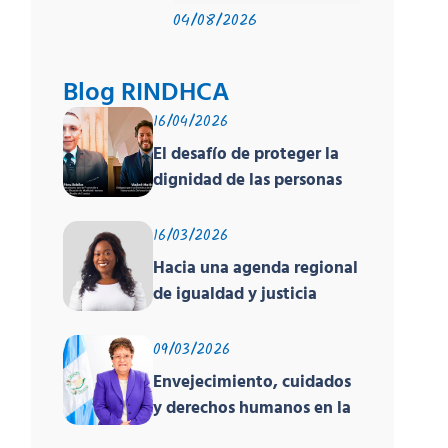
04/08/2026
Blog RINDHCA
16/04/2026
El desafío de proteger la
dignidad de las personas
en movilidad humana ante
un contexto
16/03/2026
deshumanizante y cruel
Hacia una agenda regional
de igualdad y justicia
racial
09/03/2026
Envejecimiento, cuidados
y derechos humanos en la
región