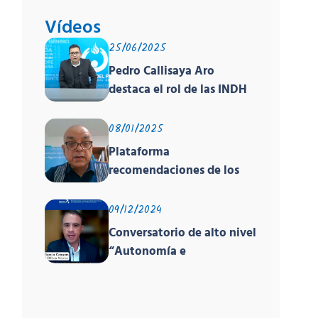
Vídeos
25/06/2025
Pedro Callisaya Aro
destaca el rol de las INDH
de América en encuentro
global sobre derechos
08/01/2025
humanos organizado por
Plataforma
PNUD, la OACNUDH y la
recomendaciones de los
GANHRI
órganos de los tratados y
el EPU
09/12/2024
Conversatorio de alto nivel
“Autonomía e
Independencia de las INDH
y los Principios de París”