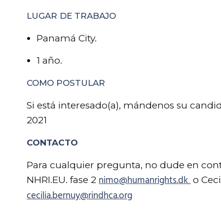
LUGAR DE TRABAJO
Panamá City.
1 año.
COMO POSTULAR
Si está interesado(a), mándenos su candida
2021
CONTACTO
Para cualquier pregunta, no dude en conta
nimo@humanrights.dk
NHRI.EU. fase 2
o Ceci
cecilia.bernuy@rindhca.org