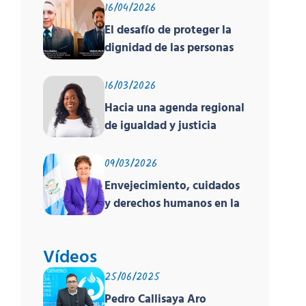
16/04/2026
El desafío de proteger la
dignidad de las personas
en movilidad humana ante
un contexto
16/03/2026
deshumanizante y cruel
Hacia una agenda regional
de igualdad y justicia
racial
09/03/2026
Envejecimiento, cuidados
y derechos humanos en la
región
Vídeos
25/06/2025
Pedro Callisaya Aro