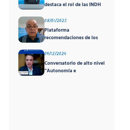
destaca el rol de las INDH
de América en encuentro
global sobre derechos
08/01/2025
humanos organizado por
Plataforma
PNUD, la OACNUDH y la
recomendaciones de los
GANHRI
órganos de los tratados y
el EPU
09/12/2024
Conversatorio de alto nivel
“Autonomía e
Independencia de las INDH
y los Principios de París”