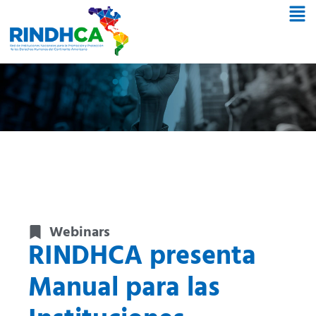
Webinars
RINDHCA presenta
Manual para las