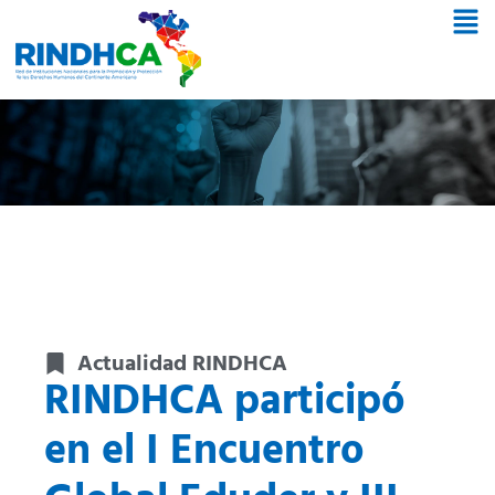
Actualidad RINDHCA
RINDHCA participó
en el I Encuentro