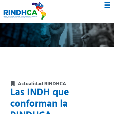
Actualidad RINDHCA
Las INDH que
conforman la