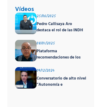
Vídeos
25/06/2025
Pedro Callisaya Aro
destaca el rol de las INDH
de América en encuentro
global sobre derechos
08/01/2025
humanos organizado por
Plataforma
PNUD, la OACNUDH y la
recomendaciones de los
GANHRI
órganos de los tratados y
el EPU
09/12/2024
Conversatorio de alto nivel
“Autonomía e
Independencia de las INDH
y los Principios de París”