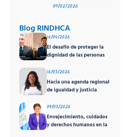
09/02/2026
Blog RINDHCA
16/04/2026
El desafío de proteger la
dignidad de las personas
en movilidad humana ante
un contexto
16/03/2026
deshumanizante y cruel
Hacia una agenda regional
de igualdad y justicia
racial
09/03/2026
Envejecimiento, cuidados
y derechos humanos en la
región