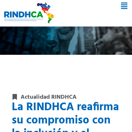
Actualidad RINDHCA
La RINDHCA reafirma
su compromiso con