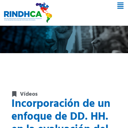
Vídeos
Incorporación de un
enfoque de DD. HH.