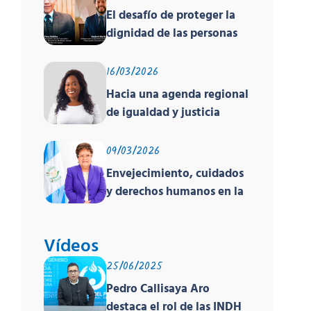
El desafío de proteger la
dignidad de las personas
en movilidad humana ante
un contexto
16/03/2026
deshumanizante y cruel
Hacia una agenda regional
de igualdad y justicia
racial
09/03/2026
Envejecimiento, cuidados
y derechos humanos en la
región
Vídeos
25/06/2025
Pedro Callisaya Aro
destaca el rol de las INDH