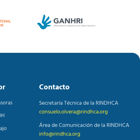
or
Contacto
nsoras
Secretaría Técnica de la RINDHCA
consuelo.olvera@rindhca.org
DH
Área de Comunicación de la RINDHCA
ajo
info@rindhca.org