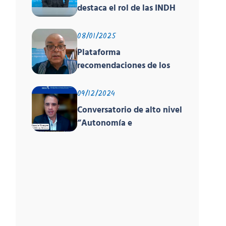
destaca el rol de las INDH
de América en encuentro
global sobre derechos
08/01/2025
humanos organizado por
Plataforma
PNUD, la OACNUDH y la
recomendaciones de los
GANHRI
órganos de los tratados y
el EPU
09/12/2024
Conversatorio de alto nivel
“Autonomía e
Independencia de las INDH
y los Principios de París”