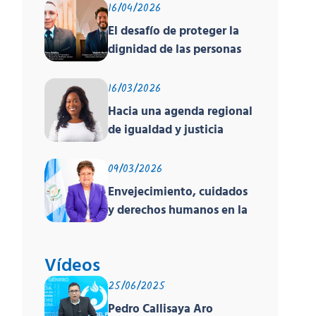
16/04/2026
El desafío de proteger la
dignidad de las personas
en movilidad humana ante
un contexto
16/03/2026
deshumanizante y cruel
Hacia una agenda regional
de igualdad y justicia
racial
09/03/2026
Envejecimiento, cuidados
y derechos humanos en la
región
Vídeos
25/06/2025
Pedro Callisaya Aro