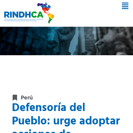
Perú
Defensoría del
Pueblo: urge adoptar