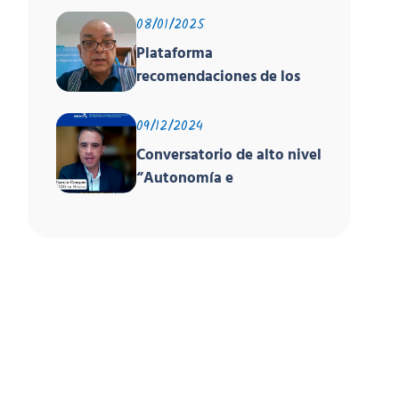
global sobre derechos
08/01/2025
humanos organizado por
Plataforma
PNUD, la OACNUDH y la
recomendaciones de los
GANHRI
órganos de los tratados y
el EPU
09/12/2024
Conversatorio de alto nivel
“Autonomía e
Independencia de las INDH
y los Principios de París”