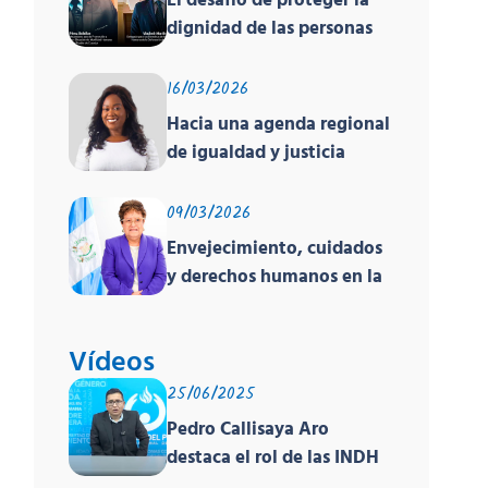
El desafío de proteger la
dignidad de las personas
en movilidad humana ante
un contexto
16/03/2026
deshumanizante y cruel
Hacia una agenda regional
de igualdad y justicia
racial
09/03/2026
Envejecimiento, cuidados
y derechos humanos en la
región
Vídeos
25/06/2025
Pedro Callisaya Aro
destaca el rol de las INDH
de América en encuentro