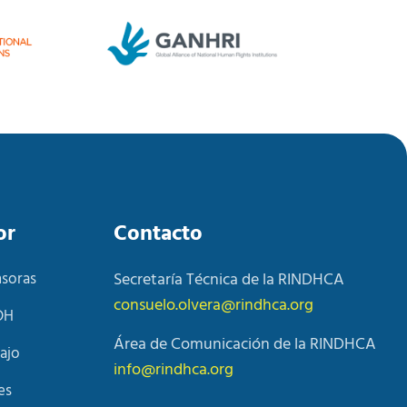
or
Contacto
nsoras
Secretaría Técnica de la RINDHCA
consuelo.olvera@rindhca.org
DH
Área de Comunicación de la RINDHCA
ajo
info@rindhca.org
es