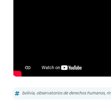
bolivia
,
observatorios de derechos humanos
,
ri