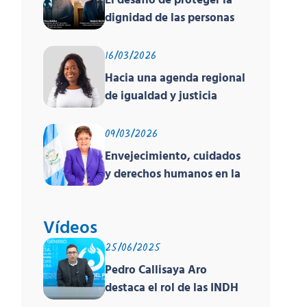
El desafío de proteger la
dignidad de las personas
en movilidad humana ante
un contexto
16/03/2026
deshumanizante y cruel
Hacia una agenda regional
de igualdad y justicia
racial
09/03/2026
Envejecimiento, cuidados
y derechos humanos en la
región
Vídeos
25/06/2025
Pedro Callisaya Aro
destaca el rol de las INDH
de América en encuentro