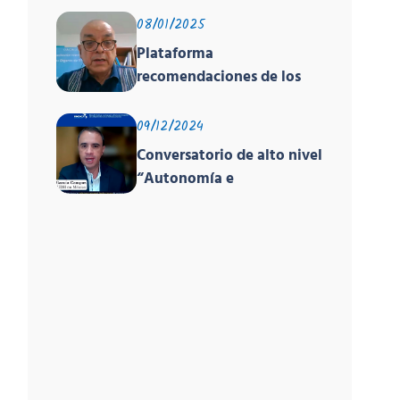
global sobre derechos
08/01/2025
humanos organizado por
Plataforma
PNUD, la OACNUDH y la
recomendaciones de los
GANHRI
órganos de los tratados y
el EPU
09/12/2024
Conversatorio de alto nivel
“Autonomía e
Independencia de las INDH
y los Principios de París”