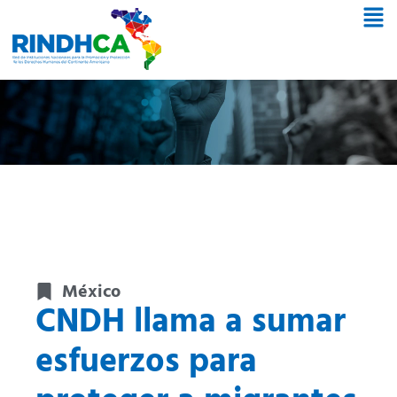
México
CNDH llama a sumar
esfuerzos para