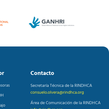
or
Contacto
nsoras
Secretaría Técnica de la RINDHCA
consuelo.olvera@rindhca.org
DH
Área de Comunicación de la RINDHCA
ajo