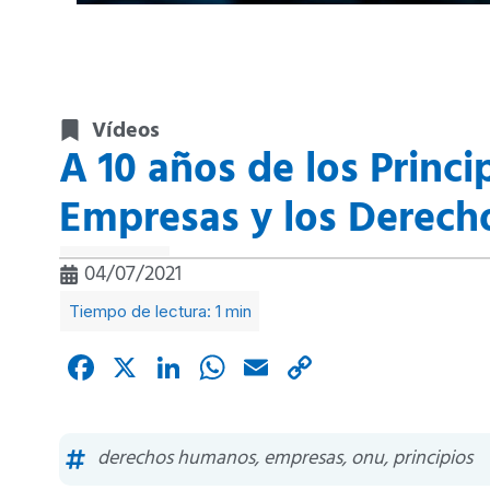
Vídeos
A 10 años de los Princi
Empresas y los Derec
04/07/2021
Facebook
X
LinkedIn
WhatsApp
Email
Copy
Link
derechos humanos
,
empresas
,
onu
,
principios