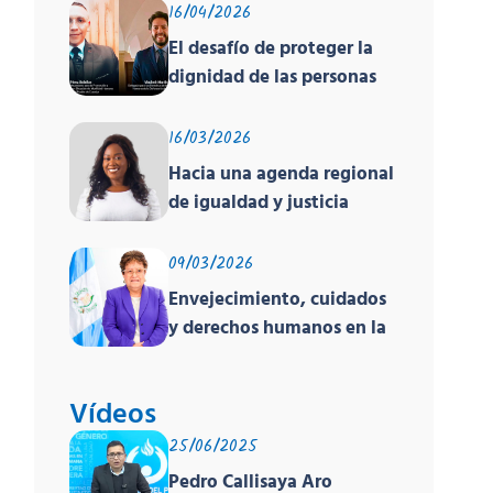
16/04/2026
El desafío de proteger la
dignidad de las personas
en movilidad humana ante
un contexto
16/03/2026
deshumanizante y cruel
Hacia una agenda regional
de igualdad y justicia
racial
09/03/2026
Envejecimiento, cuidados
y derechos humanos en la
región
Vídeos
25/06/2025
Pedro Callisaya Aro