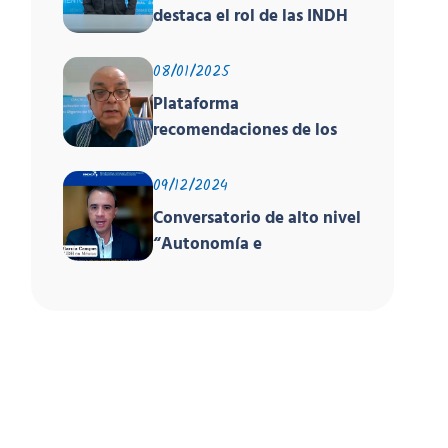
destaca el rol de las INDH
de América en encuentro
global sobre derechos
08/01/2025
humanos organizado por
Plataforma
PNUD, la OACNUDH y la
recomendaciones de los
GANHRI
órganos de los tratados y
el EPU
09/12/2024
Conversatorio de alto nivel
“Autonomía e
Independencia de las INDH
y los Principios de París”