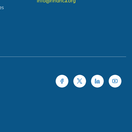
info@rindhca.org
es