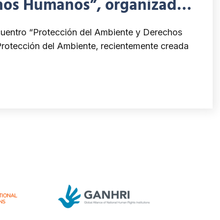
hos Humanos”, organizado
ción del Ambiente de la
ncuentro “Protección del Ambiente y Derechos
de Derechos Humanos y
rotección del Ambiente, recientemente creada
o de Uruguay, (INDDHH).