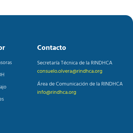
or
Contacto
nsoras
Secretaría Técnica de la RINDHCA
consuelo.olvera@rindhca.org
DH
Área de Comunicación de la RINDHCA
ajo
info@rindhca.org
es