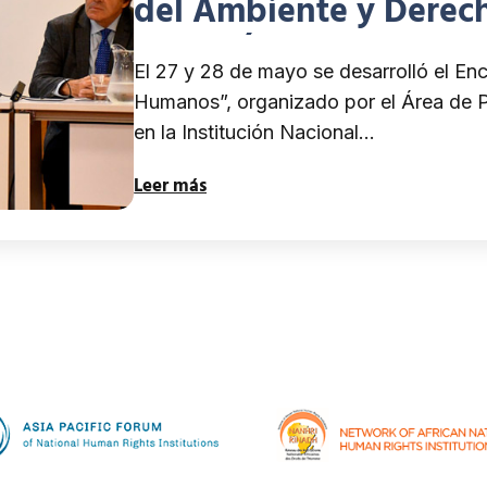
del Ambiente y Derec
por el Área de Protec
El 27 y 28 de mayo se desarrolló el E
Institución Nacional 
Humanos”, organizado por el Área de P
Defensoría del Puebl
en la Institución Nacional…
Leer más