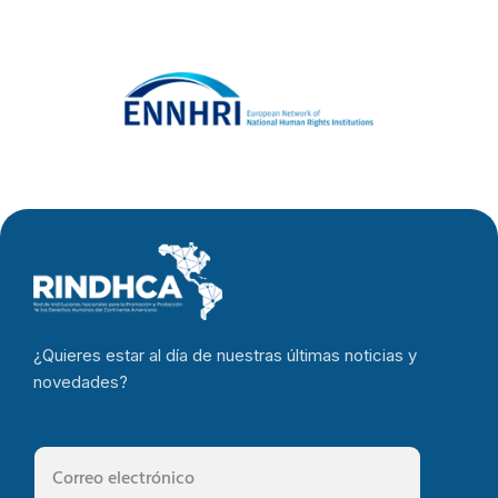
la RINDHCA al
IX Foro
Regional
sobre
Empresas y
Derechos
Humanos en
América
¿Quieres estar al día de nuestras últimas noticias y
Latina y el
novedades?
Caribe