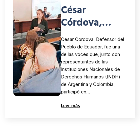
César
Córdova,
Defensor del
César Córdova, Defensor del
Pueblo de
Pueblo de Ecuador, fue una
de las voces que, junto con
Ecuador,
representantes de las
junto a
Instituciones Nacionales de
Derechos Humanos (INDH)
representante
de Argentina y Colombia,
participó en…
s de las INDH
Leer más
de Argentina
y Colombia,
llevó la voz de