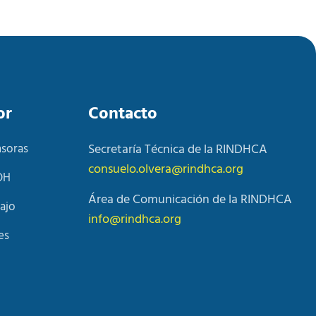
or
Contacto
nsoras
Secretaría Técnica de la RINDHCA
consuelo.olvera@rindhca.org
DH
Área de Comunicación de la RINDHCA
ajo
info@rindhca.org
es