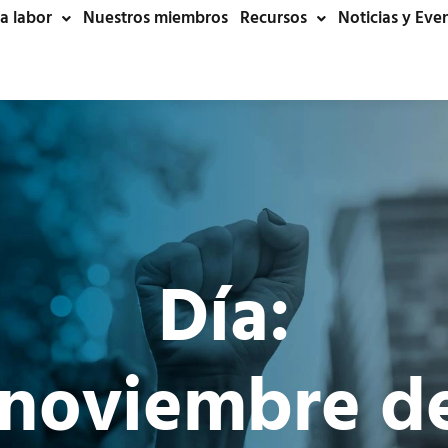
a labor
Nuestros miembros
Recursos
Noticias y Eve
Día:
 noviembre d