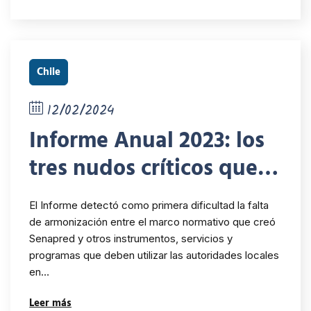
Chile
12/02/2024
Informe Anual 2023: los
tres nudos críticos que
encontró el INDH en la
El Informe detectó como primera dificultad la falta
institucionalidad
de armonización entre el marco normativo que creó
Senapred y otros instrumentos, servicios y
destinada a enfrentar los
programas que deben utilizar las autoridades locales
grandes desastres en
en…
Chile
Leer más