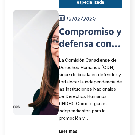
especializada
12/02/2024
Compromiso y
defensa con el
sistema
La Comisión Canadiense de
internacional
Derechos Humanos (CDH)
sigue dedicada en defender y
de derechos
fortalecer la independencia de
humanos
las Instituciones Nacionales
de Derechos Humanos
(INDH). Como órganos
independientes para la
promoción y…
Leer más