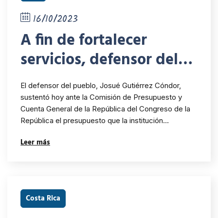
16/10/2023
A fin de fortalecer
servicios, defensor del
pueblo sustenta
El defensor del pueblo, Josué Gutiérrez Cóndor,
ampliación de
sustentó hoy ante la Comisión de Presupuesto y
Cuenta General de la República del Congreso de la
presupuesto para el año
República el presupuesto que la institución…
2024 al Congreso de la
Leer más
República
Costa Rica