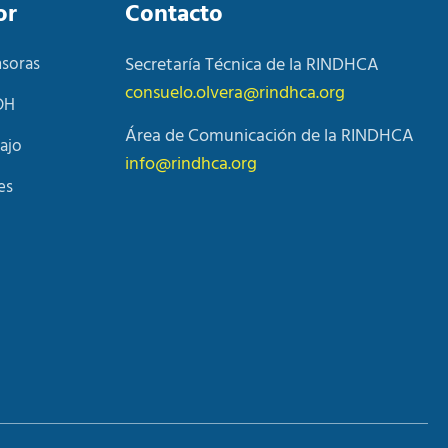
or
Contacto
nsoras
Secretaría Técnica de la RINDHCA
consuelo.olvera@rindhca.org
DH
Área de Comunicación de la RINDHCA
ajo
info@rindhca.org
es