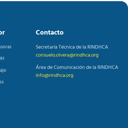
or
Contacto
nsoras
Secretaría Técnica de la RINDHCA
consuelo.olvera@rindhca.org
DH
Área de Comunicación de la RINDHCA
ajo
info@rindhca.org
es