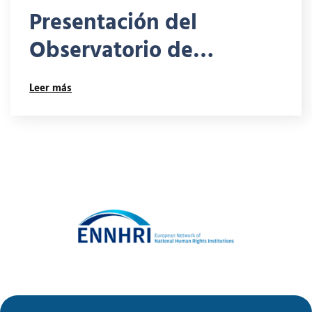
Presentación del
Observatorio de
Derechos Humanos de la
Leer más
Defensoría del Pueblo