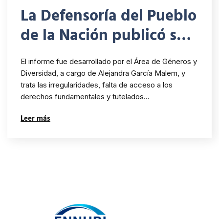
La Defensoría del Pueblo
de la Nación publicó su
informe “MUJERES Y
El informe fue desarrollado por el Área de Géneros y
DISIDENCIAS: ¿con o sin
Diversidad, a cargo de Alejandra García Malem, y
trata las irregularidades, falta de acceso a los
derechos?”
derechos fundamentales y tutelados…
Leer más