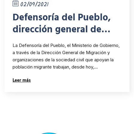
02/09/2021
Defensoría del Pueblo,
dirección general de
migración y
La Defensoría del Pueblo, el Ministerio de Gobierno,
organizaciones trabajan
a través de la Dirección General de Migración y
organizaciones de la sociedad civil que apoyan la
en la reglamentación de
población migrante trabajan, desde hoy,…
dos decretos en favor de
Leer más
los migrantes