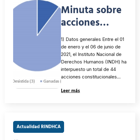
Minuta sobre
acciones
constitucional
1) Datos generales Entre el 01
es de amparo
de enero y el 06 de junio de
2021, el Instituto Nacional de
interpuestas
Derechos Humanos (INDH) ha
en contra de
interpuesto un total de 44
acciones constitucionales…
órdenes de
Leer más
expulsión de
migrantes
2021
Actualidad RINDHCA