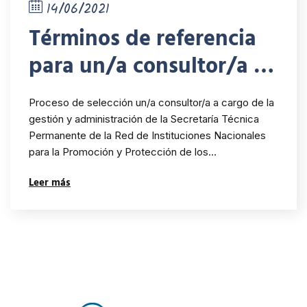
14/06/2021
Términos de referencia
para un/a consultor/a a
cargo de la gestión y
Proceso de selección un/a consultor/a a cargo de la
administración de la
gestión y administración de la Secretaría Técnica
Permanente de la Red de Instituciones Nacionales
Secretaría Técnica
para la Promoción y Protección de los…
Permanente de la
Leer más
RINDHCA