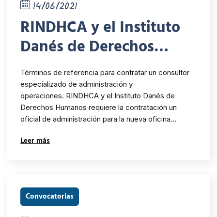
14/06/2021
RINDHCA y el Instituto
Danés de Derechos
Humanos requiere la
Términos de referencia para contratar un consultor
contratación un oficial
especializado de administración y
operaciones. RINDHCA y el Instituto Danés de
de administración para
Derechos Humanos requiere la contratación un
la nueva oficina de
oficial de administración para la nueva oficina…
RINDHCA en Panamá
Leer más
Convocatorias