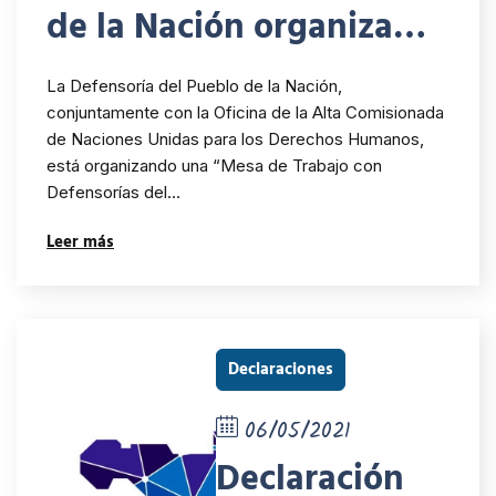
de la Nación organiza
con la OACNUDH una
La Defensoría del Pueblo de la Nación,
“Mesa de Trabajo con
conjuntamente con la Oficina de la Alta Comisionada
de Naciones Unidas para los Derechos Humanos,
Defensorías del Pueblo
está organizando una “Mesa de Trabajo con
de la República
Defensorías del…
Argentina sobre
Leer más
Empresas y Derechos
Humanos”
Declaraciones
06/05/2021
Declaración