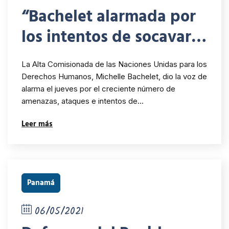
“Bachelet alarmada por
los intentos de socavar
las instituciones
La Alta Comisionada de las Naciones Unidas para los
nacionales de derechos
Derechos Humanos, Michelle Bachelet, dio la voz de
alarma el jueves por el creciente número de
humanos en América
amenazas, ataques e intentos de…
Latina y el Caribe”
Leer más
Panamá
06/05/2021