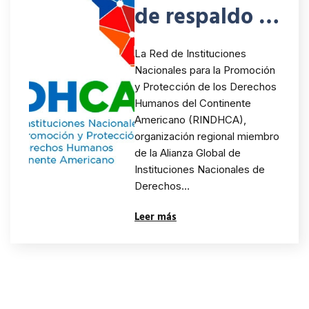
de respaldo a
la
La Red de Instituciones
institucionalid
Nacionales para la Promoción
y Protección de los Derechos
ad en El
Humanos del Continente
Salvador
Americano (RINDHCA),
organización regional miembro
de la Alianza Global de
Instituciones Nacionales de
Derechos…
Leer más