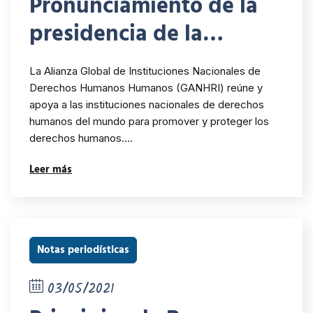
Pronunciamiento de la
presidencia de la
GANHRI ante las
La Alianza Global de Instituciones Nacionales de
decisiones adoptadas
Derechos Humanos Humanos (GANHRI) reúne y
apoya a las instituciones nacionales de derechos
por la Asamblea
humanos del mundo para promover y proteger los
Legislativa de El
derechos humanos.…
Salvador
Leer más
Notas periodísticas
03/05/2021