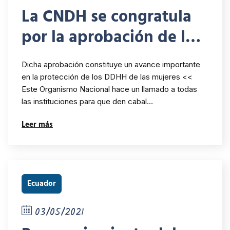
La CNDH se congratula
por la aprobación de la
denominada “Ley
Dicha aprobación constituye un avance importante
Olimpia”, contra
en la protección de los DDHH de las mujeres <<
Este Organismo Nacional hace un llamado a todas
violencia digital
las instituciones para que den cabal…
Leer más
Ecuador
03/05/2021