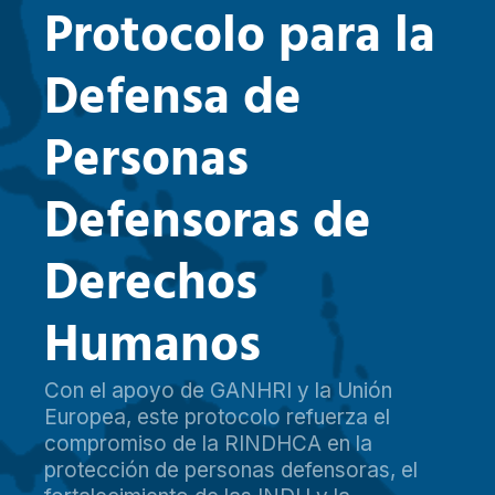
P
r
o
t
o
c
o
l
o
p
a
r
a
l
a
D
e
f
e
n
s
a
d
e
P
e
r
s
o
n
a
s
D
e
f
e
n
s
o
r
a
s
d
e
D
e
r
e
c
h
o
s
H
u
m
a
n
o
s
Con el apoyo de GANHRI y la Unión
Europea, este protocolo refuerza el
compromiso de la RINDHCA en la
protección de personas defensoras, el